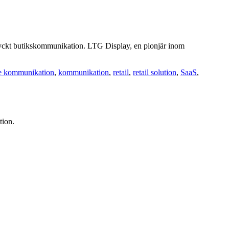
 tryckt butikskommunikation. LTG Display, en pionjär inom
de kommunikation
,
kommunikation
,
retail
,
retail solution
,
SaaS
,
tion.