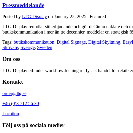
Pressmeddelande
Posted by
LTG Display
on
January 22, 2025
| Featured
LTG Display renodlar sitt erbjudande och gör det ännu enklare och mer
butikskommunikation i mer än tre decennier, meddelar en strategisk 
Tags:
butikskommunikation
,
Digital Signage
,
Digital Skyltning
,
Easy
Skrivare
,
Sverige
,
Sweden
Om oss
LTG Display
erbjuder workflow-lösningar i fysisk handel för retail
Kontakt
order@ltg.se
+46 (0)8 712 56 30
Location
Följ oss på sociala medier