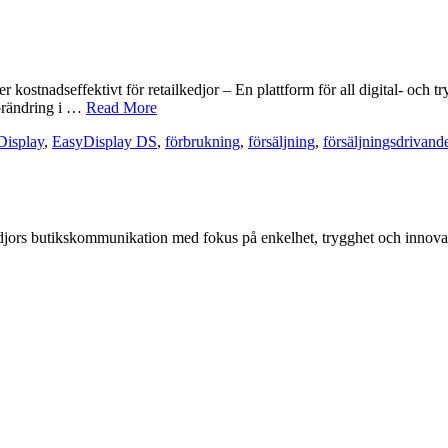
 kostnadseffektivt för retailkedjor – En plattform för all digital- och
förändring i …
Read More
Display
,
EasyDisplay DS
,
förbrukning
,
försäljning
,
försäljningsdrivan
kedjors butikskommunikation med fokus på enkelhet, trygghet och innova