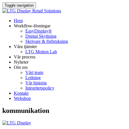
Toggle navigation
Hem
Workflow-lösningar
EasyDisplay®​
Digital Skyltning
Skrivare & förbrukning
Våra tjänster
LTG Motion Lab
Vår process
Nyheter
Om oss
Vårt team
Ledning
Vår historia
Integritetspolicy
Kontakt
Webshop
kommunikation