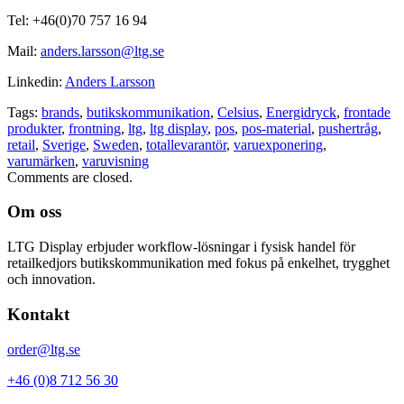
Tel: +46(0)70 757 16 94
Mail:
anders.larsson@ltg.se
Linkedin:
Anders Larsson
Tags:
brands
,
butikskommunikation
,
Celsius
,
Energidryck
,
frontade
produkter
,
frontning
,
ltg
,
ltg display
,
pos
,
pos-material
,
pushertråg
,
retail
,
Sverige
,
Sweden
,
totallevarantör
,
varuexponering
,
varumärken
,
varuvisning
Comments are closed.
Om oss
LTG Display
erbjuder workflow-lösningar i fysisk handel för
retailkedjors butikskommunikation med fokus på enkelhet, trygghet
och innovation.
Kontakt
order@ltg.se
+46 (0)8 712 56 30