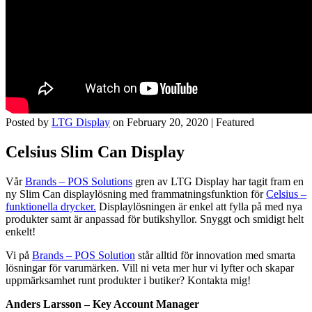
Posted by
LTG Display
on
February 20, 2020
| Featured
Celsius Slim Can Display
Vår
Brands – POS Solutions
gren av LTG Display har tagit fram en
ny Slim Can displaylösning med frammatningsfunktion för
Celsius –
funktionella drycker.
Displaylösningen är enkel att fylla på med nya
produkter samt är anpassad för butikshyllor. Snyggt och smidigt helt
enkelt!
Vi på
Brands – POS Solution
står alltid för innovation med smarta
lösningar för varumärken. Vill ni veta mer hur vi lyfter och skapar
uppmärksamhet runt produkter i butiker? Kontakta mig!
Anders Larsson – Key Account Manager