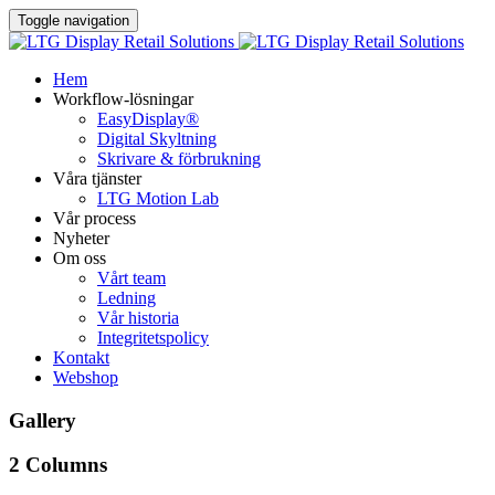
Toggle navigation
Hem
Workflow-lösningar
EasyDisplay®​
Digital Skyltning
Skrivare & förbrukning
Våra tjänster
LTG Motion Lab
Vår process
Nyheter
Om oss
Vårt team
Ledning
Vår historia
Integritetspolicy
Kontakt
Webshop
Gallery
2 Columns